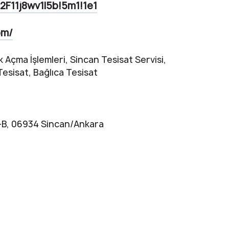
F11j8wv1l5b!5m1!1e1
om/
k Açma İşlemleri, Sincan Tesisat Servisi,
esisat, Bağlıca Tesisat
73-B, 06934 Sincan/Ankara