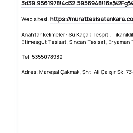
3d39.9561978!4d32.5956948!16s%2Fg%2
https://murattesisatankara.c
Web sitesi:
Anahtar kelimeler: Su Kaçak Tespiti, Tıkanıklı
Etimesgut Tesisat, Sincan Tesisat, Eryaman T
Tel: 5355078932
Adres: Mareşal Çakmak, Şht. Ali Çalışır Sk. 