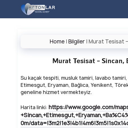
İçeriğe
atla
Home
|
Bilgiler
|
Murat Tesisat –
Murat Tesisat – Sincan,
Su kaçak tespiti, musluk tamiri, lavabo tamiri,
Etimesgut, Eryaman, Bağlıca, Yenikent, Töre
geneline hizmet vermekteyiz.
https://www.google.com/map
Harita linki:
+Sincan,+Etimesgut,+Eryaman,+Ba%C4
0m/data=!3m2!1e3!4b1!4m6!3m5!1s0x1