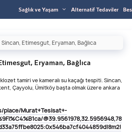
Sağlık ve Yaşam
Alternatif Tedaviler
Bes
 Sincan, Etimesgut, Eryaman, Bağlıca
 Etimesgut, Eryaman, Bağlıca
 klozet tamiri ve kameralı su kaçağı tespiti. Sincan,
kent, Çayyolu, Ümitköy başta olmak üzere ankara
s/place/Murat+Tesisat+-
%9Fl%C4%B1ca/@39.9561978,32.5956948,78
4d33a75ffbe8025:0x546ba7cf4044859d!8m2!