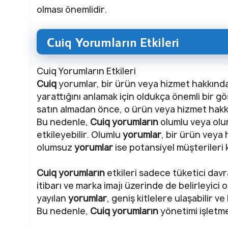
olması önemlidir.
Cuiq Yorumların Etkileri
Cuiq Yorumların Etkileri
Cuiq
yorumlar, bir ürün veya hizmet hakkınd
yarattığını anlamak için oldukça önemli bir gö
satın almadan önce, o ürün veya hizmet hakk
Bu nedenle,
Cuiq
yorumların
olumlu veya olum
etkileyebilir. Olumlu
yorumlar
, bir ürün veya h
olumsuz
yorumlar
ise potansiyel müşterileri k
Cuiq
yorumların
etkileri sadece tüketici davr
itibarı ve marka imajı üzerinde de belirleyici 
yayılan
yorumlar
, geniş kitlelere ulaşabilir ve 
Bu nedenle,
Cuiq
yorumların
yönetimi işletme