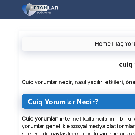
İçeriğe
atla
Home
|
İlaç Yor
cuiq
Cuiq yorumlar nedir, nasıl yapılır, etkileri, ön
Cuiq Yorumlar Nedir?
Cuiq yorumlar,
internet kullanıcılarının bir 
yorumlar genellikle sosyal medya platformla
sitelerinde paylaşılmaktadır. İnsanların ürün