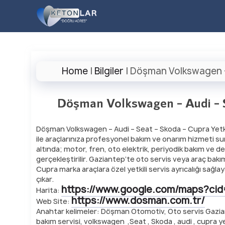
İçeriğe
atla
Home
|
Bilgiler
|
Döşman Volkswagen – A
Döşman Volkswagen – Audi – Se
Döşman Volkswagen – Audi – Seat – Skoda – Cupra Yetki
ile araçlarınıza profesyonel bakım ve onarım hizmeti sun
altında; motor, fren, oto elektrik, periyodik bakım ve de
gerçekleştirilir. Gaziantep’te oto servis veya araç bakı
Cupra marka araçlara özel yetkili servis ayrıcalığı sağla
çıkar.
https://www.google.com/maps?ci
Harita:
https://www.dosman.com.tr/
Web Site:
Anahtar kelimeler: Döşman Otomotiv, Oto servis Gaziant
bakım servisi, volkswagen ,Seat , Skoda , audi , cupra y