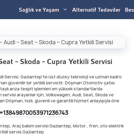
Sağlık ve Yaşam
Alternatif Tedaviler
Bes
udi – Seat – Skoda – Cupra Yetkili Servisi
at – Skoda – Cupra Yetkili Servisi
li Servisi, Gaziantep’te üst düzey teknoloji ve uzman kadro
an güvenilir bir yetkili servistir. Döşman Otomotiv çatısı
taylı arıza tespit işlemleri en yüksek standartlarda
m servisi arayanlar için, Volkswagen, Audi, Seat, Skoda ve
yan Döşman, hızlı, güvenli ve garantili hizmet anlayışıyla öne
d=13849870053971236743
ep, Araç bakım servisi Gaziantep, Motor , fren ,oto elektrik
etkili servis Gaziantep