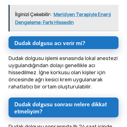
İlginizi Çekebilir:
Meridyen Terapiyle Enerji
Dengeleme: Farkı Hissedin
Dudak dolgusu acı verir mi?
Dudak dolgusu işlemi esnasında lokal anestezi
uygulandığından dolayı genellikle acı
hissedilmez. İğne korkusu olan kişiler için
öncesinde ağrı kesici krem uygulanarak
rahatlatıcı bir ortam oluşturulabilir.
Dudak dolgusu sonrası nelere dikkat
etmeliyim?
Dudak dolgusu sonrasında ilk 24 saat içinde