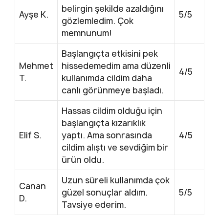
belirgin şekilde azaldığını
Ayşe K.
5/5
gözlemledim. Çok
memnunum!
Başlangıçta etkisini pek
Mehmet
hissedemedim ama düzenli
4/5
T.
kullanımda cildim daha
canlı görünmeye başladı.
Hassas cildim olduğu için
başlangıçta kızarıklık
Elif S.
yaptı. Ama sonrasında
4/5
cildim alıştı ve sevdiğim bir
ürün oldu.
Uzun süreli kullanımda çok
Canan
güzel sonuçlar aldım.
5/5
D.
Tavsiye ederim.