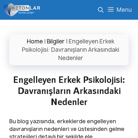
İçeriğe
Menu
atla
Home
|
Bilgiler
|
Engelleyen Erkek
Psikolojisi: Davranışların Arkasındaki
Nedenler
Engelleyen Erkek Psikolojisi:
Davranışların Arkasındaki
Nedenler
Bu blog yazısında, erkeklerde engelleyen
davranışların nedenleri ve üstesinden gelme
stratejileri detaylı bir şekilde ele