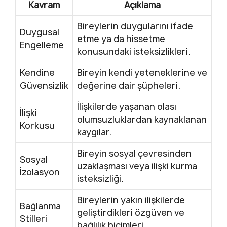
Kavram
Açıklama
Bireylerin duygularını ifade
Duygusal
etme ya da hissetme
Engelleme
konusundaki isteksizlikleri.
Kendine
Bireyin kendi yeteneklerine ve
Güvensizlik
değerine dair şüpheleri.
İlişkilerde yaşanan olası
İlişki
olumsuzluklardan kaynaklanan
Korkusu
kaygılar.
Bireyin sosyal çevresinden
Sosyal
uzaklaşması veya ilişki kurma
İzolasyon
isteksizliği.
Bireylerin yakın ilişkilerde
Bağlanma
geliştirdikleri özgüven ve
Stilleri
bağlılık biçimleri.