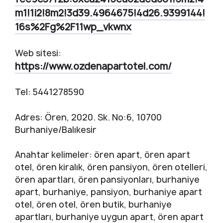
m1!1i2!8m2!3d39.4964675!4d26.9399144!
16s%2Fg%2F11wp_vkwnx
Web sitesi:
https://www.ozdenapartotel.com/
Tel: 5441278590
Adres: Ören, 2020. Sk. No:6, 10700
Burhaniye/Balıkesir
Anahtar kelimeler: ören apart, ören apart
otel, ören kiralık, ören pansiyon, ören otelleri,
ören apartları, ören pansiyonları, burhaniye
apart, burhaniye, pansiyon, burhaniye apart
otel, ören otel, ören butik, burhaniye
apartları, burhaniye uygun apart, ören apart