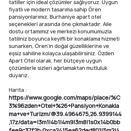
tatiller için ideal çözümler sağlıyoruz. Uygun
fiyatlı ve modern tasarıma sahip Ören
pansiyonlarımız, Burhaniye apart otel
seçenekleri arasında öne çıkmaktadır. Aile
dostu ortamımız ve merkezi konumumuzla
tatiliniz boyunca keyifli bir konaklama hizmeti
sunarken, Ören’in doğal güzelliklerine ve
eşsiz sahiline kolayca ulaşabilirsiniz. Özden
Apart Otel olarak, her bütçeye uygun
çözümlerle sizleri ağırlamaktan mutluluk
duyarız.
Harita :
https://www.google.com/maps/place/%C
3%96zden+Otel+%26+Pansiyon+Konakla
ma+ve+Turizm/@39.4964675,26.9399144
,17z/data=!3m1!4b1!4m9!3m8!1s0x14b0bb
fee9c37f2b:0xca2415ea62ded801!5m2!4