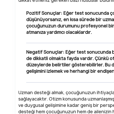
dikkat etmeniz gereken bazı hususlar bulun
Pozitif Sonuçlar
: Eğer test sonucunda ç
düşünüyorsanız, en kısa sürede bir uzma
çocuğunuzun durumunu profesyonel bir ş
atmanıza yardımcı olacaklardır.
Negatif Sonuçlar
: Eğer test sonucunda be
de dikkatli olmakta fayda vardır. Çünkü 
düzeylerde belirtiler gösterebilirler. B
gelişimini izlemek ve herhangi bir endiş
Uzman desteği almak, çocuğunuzun ihtiyaçlar
sağlayacaktır. Otizm konusunda uzmanlaşmış
ve duygusal gelişimine kadar geniş bir perspe
desteği hem çocuğunuzun hem de ailenizin h