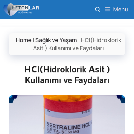
İçeriğe
Menu
atla
Home
|
Sağlık ve Yaşam
|
HCl(Hidroklorik
Asit ) Kullanımı ve Faydaları
HCl(Hidroklorik Asit )
Kullanımı ve Faydaları