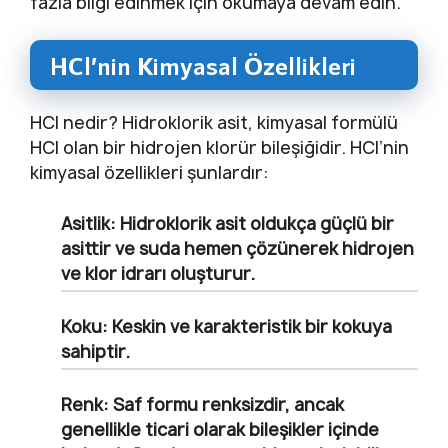
fazla bilgi edinmek için okumaya devam edin.
HCl’nin Kimyasal Özellikleri
HCl nedir? Hidroklorik asit, kimyasal formülü
HCl olan bir hidrojen klorür bileşiğidir. HCl’nin
kimyasal özellikleri şunlardır:
Asitlik:
Hidroklorik asit oldukça güçlü bir
asittir ve suda hemen çözünerek hidrojen
ve klor idrarı oluşturur.
Koku:
Keskin ve karakteristik bir kokuya
sahiptir.
Renk:
Saf formu renksizdir, ancak
genellikle ticari olarak bileşikler içinde