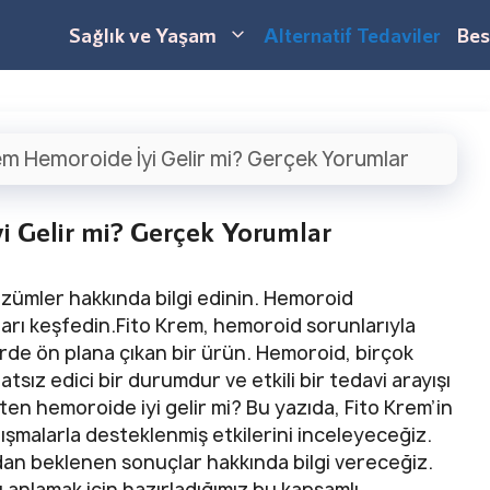
Sağlık ve Yaşam
Alternatif Tedaviler
Bes
em Hemoroide İyi Gelir mi? Gerçek Yorumlar
i Gelir mi? Gerçek Yorumlar
 çözümler hakkında bilgi edinin. Hemoroid
ları keşfedin.Fito Krem, hemoroid sorunlarıyla
de ön plana çıkan bir ürün. Hemoroid, birçok
tsız edici bir durumdur ve etkili bir tedavi arayışı
ten hemoroide iyi gelir mi? Bu yazıda, Fito Krem’in
alışmalarla desteklenmiş etkilerini inceleyeceğiz.
ndan beklenen sonuçlar hakkında bilgi vereceğiz.
 anlamak için hazırladığımız bu kapsamlı