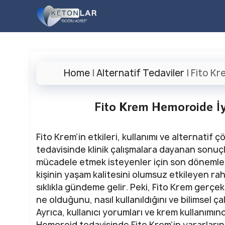
İçeriğe
atla
Home
|
Alternatif Tedaviler
|
Fito Kr
Fito Krem Hemoroide İy
Fito Krem’in etkileri, kullanımı ve alternatif
tedavisinde klinik çalışmalara dayanan sonuç
mücadele etmek isteyenler için son dönemler
kişinin yaşam kalitesini olumsuz etkileyen raha
sıklıkla gündeme gelir. Peki, Fito Krem gerçek
ne olduğunu, nasıl kullanıldığını ve bilimsel ç
Ayrıca, kullanıcı yorumları ve krem kullanımı
Hemoroid tedavisinde Fito Krem’in yararlarını