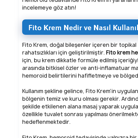
incelemeye göz atın!
Fito Krem Nedir ve Nasıl Kullanıl
Fito Krem, doğal bileşenler içeren bir topika
rahatsızlıkları için geliştirilmiştir.
Fito krem he
için, bu krem dikkatle formüle edilmiş içeriği
arasında bitkisel özler ve anti-inflamatuar m
hemoroid belirtilerini hafifletmeye ve bölgedek
Kullanım şekline gelince, Fito Krem’in uygulan
bölgenin temiz ve kuru olması gerekir. Ardınd
şekilde etkilenen alana masaj yaparak uygula
özellikle tuvalet sonrası yapılması önerilmekte
hedeflenmektedir.
Fito Krem, hemoroid tedavisinde yalnızca bir