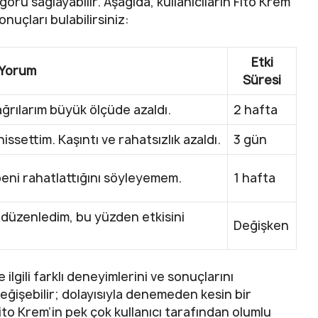
görü sağlayabilir. Aşağıda, kullanıcıların Fito Krem
nuçları bulabilirsiniz:
Etki
Yorum
Süresi
ğrılarım büyük ölçüde azaldı.
2 hafta
hissettim. Kaşıntı ve rahatsızlık azaldı.
3 gün
beni rahatlattığını söyleyemem.
1 hafta
de düzenledim, bu yüzden etkisini
Değişken
 ilgili farklı deneyimlerini ve sonuçlarını
değişebilir; dolayısıyla denemeden kesin bir
to Krem’in pek çok kullanıcı tarafından olumlu