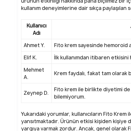
ürünün etkinliği hakkında paha biçilmez bir iç
kullanım deneyimlerine dair sıkça paylaşılan so
Kullanıcı
Adı
Ahmet Y.
Fito krem sayesinde hemoroid a
Elif K.
İlk kullanımdan itibaren etkisini 
Mehmet
Krem faydalı, fakat tam olarak 
A.
Fito krem ile birlikte diyetimi 
Zeynep D.
bilemiyorum.
Yukarıdaki yorumlar, kullanıcıların Fito Krem ile
yansıtmaktadır. Ürünün etkisi kişiden kişiye 
yargıya varmak zordur. Ancak, genel olarak Fi