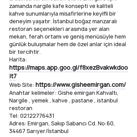
zamanda nargile kafe konsepti ve kaliteli
kahve sunumlarıyla misafirlerine keyifli bir
deneyim yaşatır. İstanbul boğaz manzaralı
restoran seçenekleri arasında yer alan
mekan, ferah ortamı ve geniş menüsüyle hem
günlük buluşmalar hem de özel anlar için ideal
bir tercihtir.
Harita:
https://maps.app.goo.gl/f8xezBvakwkdoo
it7
https://www.gisheemirgan.com/
Web Site:
Anahtar kelimeler: Gishe emirgan Kahvaltı,
Nargile , yemek , kahve , pastane , istanbul
restoran
Tel: 02122776431
Adres: Emirgan, Sakıp Sabancı Cd. No:60,
34467 Sarıyer/İstanbul