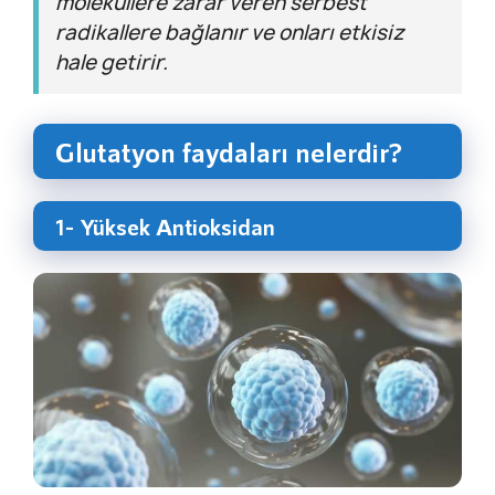
moleküllere zarar veren serbest
radikallere bağlanır ve onları etkisiz
hale getirir.
Glutatyon faydaları nelerdir?
1- Yüksek Antioksidan