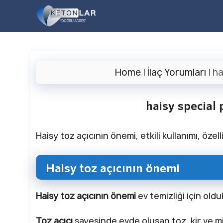
İçeriğe
atla
Home
|
İlaç Yorumları
|
ha
haisy special 
Haisy toz açıcının önemi, etkili kullanımı, özel
Haisy toz açıcının önemi
Haisy toz açıcının önemi
ev temizliği için old
Toz açıcı
sayesinde evde oluşan toz, kir ve mik