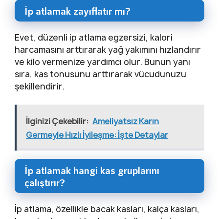
İp atlamak zayıflatır mı?
Evet, düzenli ip atlama egzersizi, kalori
harcamasını arttırarak yağ yakımını hızlandırır
ve kilo vermenize yardımcı olur. Bunun yanı
sıra, kas tonusunu arttırarak vücudunuzu
şekillendirir.
İlginizi Çekebilir:
Ameliyatsız Karın
Germeyle Hızlı İyileşme: İşte Detaylar
İp atlamak hangi kas gruplarını
çalıştırır?
İp atlama, özellikle bacak kasları, kalça kasları,