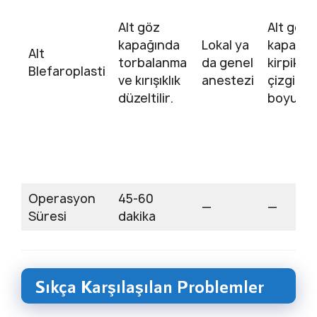
Alt göz
Alt göz
kapağında
Lokal ya
kapağı
Alt
torbalanma
da genel
kirpik
Blefaroplasti
ve kırışıklık
anestezi
çizgisi
düzeltilir.
boyunc
Operasyon
45-60
—
—
Süresi
dakika
Sıkça Karşılaşılan Problemler