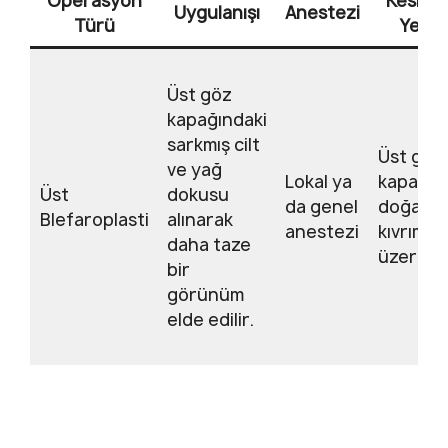
Operasyon
Kesinin
Uygulanışı
Anestezi
Türü
Yeri
Üst göz
kapağındaki
sarkmış cilt
Üst göz
ve yağ
Lokal ya
kapağı
Üst
dokusu
da genel
doğal
Blefaroplasti
alınarak
anestezi
kıvrımı
daha taze
üzerind
bir
görünüm
elde edilir.