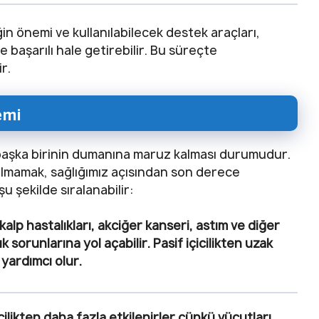
ğin önemi ve kullanılabilecek destek araçları,
e başarılı hale getirebilir. Bu süreçte
r.
emi
lde başka birinin dumanına maruz kalması durumudur.
olmamak, sağlığımız açısından son derece
u şekilde sıralanabilir:
k, kalp hastalıkları, akciğer kanseri, astım ve diğer
k sorunlarına yol açabilir. Pasif içicilikten uzak
 yardımcı olur.
icilikten daha fazla etkilenirler çünkü vücutları