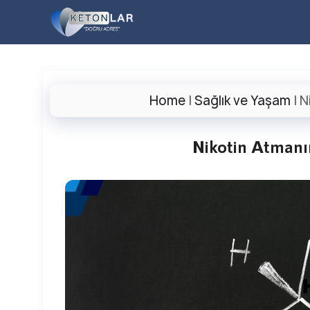
İçeriğe
atla
Home
|
Sağlık ve Yaşam
|
N
Nikotin Atmanın