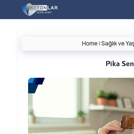
İçeriğe
atla
Home
|
Sağlık ve Y
Pika Se