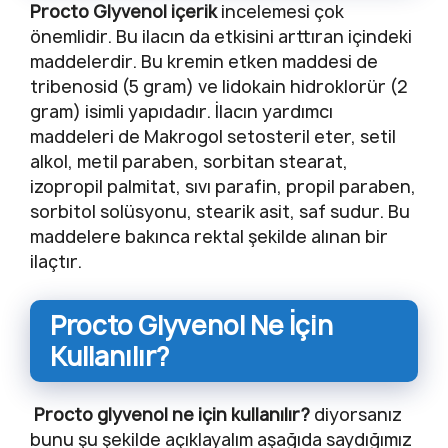
Procto Glyvenol içerik
incelemesi çok
önemlidir. Bu ilacın da etkisini arttıran içindeki
maddelerdir. Bu kremin etken maddesi de
tribenosid (5 gram) ve lidokain hidroklorür (2
gram) isimli yapıdadır. İlacın yardımcı
maddeleri de Makrogol setosteril eter, setil
alkol, metil paraben, sorbitan stearat,
izopropil palmitat, sıvı parafin, propil paraben,
sorbitol solüsyonu, stearik asit, saf sudur. Bu
maddelere bakınca rektal şekilde alınan bir
ilaçtır.
Procto Glyvenol Ne İçin
Kullanılır?
Procto glyvenol ne için kullanılır?
diyorsanız
bunu şu şekilde açıklayalım aşağıda saydığımız