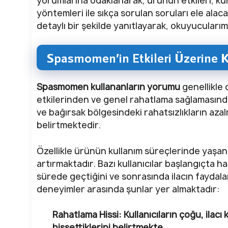
yorumlarına odaklanarak, ürünün etkileri, ku
yöntemleri ile sıkça sorulan soruları ele alacağ
detaylı bir şekilde yanıtlayarak, okuyucularımı
Spasmomen’in Etkileri Üzerine K
Spasmomen kullananların yorumu
genellikle 
etkilerinden ve genel rahatlama sağlamasında
ve bağırsak bölgesindeki rahatsızlıkların az
belirtmektedir.
Özellikle ürünün kullanım süreçlerinde yaşana
artırmaktadır. Bazı kullanıcılar başlangıçta h
sürede geçtiğini ve sonrasında ilacın faydaları
deneyimler arasında şunlar yer almaktadır:
Rahatlama Hissi:
Kullanıcıların çoğu, ilacı
hissettiklerini belirtmekte.