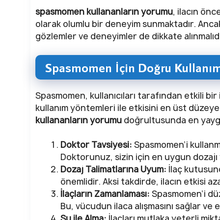
spasmomen kullananların yorumu
, ilacın ön
olarak olumlu bir deneyim sunmaktadır. Ancak h
gözlemler ve deneyimler de dikkate alınmalıdı
Spasmomen İçin Doğru Kullanım
Spasmomen, kullanıcıları tarafından etkili bi
kullanım yöntemleri ile etkisini en üst düze
kullananların yorumu
doğrultusunda en yaygın 
Doktor Tavsiyesi:
Spasmomen’i kullanma
Doktorunuz, sizin için en uygun dozajı 
Dozaj Talimatlarına Uyum:
İlaç kutusun
önemlidir. Aksi takdirde, ilacın etkisi aza
İlaçların Zamanlaması:
Spasmomen’i düzen
Bu, vücudun ilaca alışmasını sağlar ve e
Su ile Alma:
İlaçları mutlaka yeterli mik