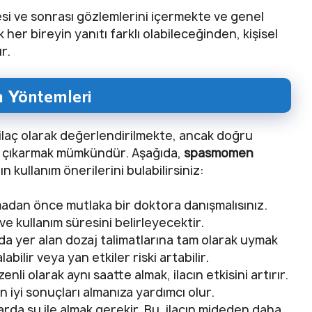
cesi ve sonrası gözlemlerini içermekte ve genel
er bireyin yanıtı farklı olabileceğinden, kişisel
r.
 Yöntemleri
r ilaç olarak değerlendirilmekte, ancak doğru
ye çıkarmak mümkündür. Aşağıda,
spasmomen
kullanım önerilerini bulabilirsiniz:
dan önce mutlaka bir doktora danışmalısınız.
ve kullanım süresini belirleyecektir.
da yer alan dozaj talimatlarına tam olarak uymak
labilir veya yan etkiler riski artabilir.
li olarak aynı saatte almak, ilacın etkisini artırır.
n iyi sonuçları almanıza yardımcı olur.
tarda su ile almak gerekir. Bu, ilacın mideden daha