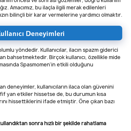
llanım öncesi ve sonrası gözlemler, doğru kullanım
ız. Amacımız, bu ilaçla ilgili merak edilenleri
zın bilinçli bir karar vermelerine yardımcı olmaktır.
ullanıcı Deneyimleri
olumlu yöndedir. Kullanıcılar, ilacın spazm giderici
n bahsetmektedir. Birçok kullanıcı, özellikle mide
almasında Spasmomen’in etkili olduğunu
n deneyimler, kullanıcıların ilaca olan güvenini
afif yan etkiler hissetse de, bu durumun kısa
nı hissettiklerini ifade etmiştir. Öne çıkan bazı
 kullandıktan sonra hızlı bir şekilde rahatlama