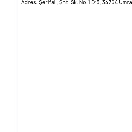
Adres: Şerifali, Şht. Sk. No:1 D:3, 34764 Ümr