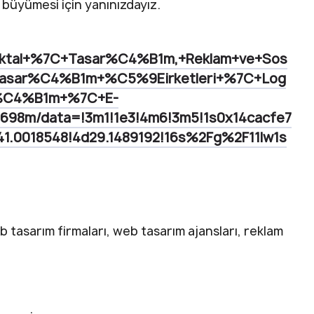
n büyümesi için yanınızdayız.
Noktal+%7C+Tasar%C4%B1m,+Reklam+ve+Sos
asar%C4%B1m+%C5%9Eirketleri+%7C+Log
%C4%B1m+%7C+E-
2,698m/data=!3m1!1e3!4m6!3m5!1s0x14cacfe7
1.0018548!4d29.1489192!16s%2Fg%2F11lw1s
b tasarım firmaları, web tasarım ajansları, reklam