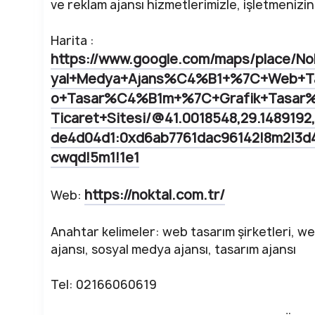
ve reklam ajansı hizmetlerimizle, işletmenizi
Harita :
https://www.google.com/maps/place/
yal+Medya+Ajans%C4%B1+%7C+Web+T
o+Tasar%C4%B1m+%7C+Grafik+Tasar
Ticaret+Sitesi/@41.0018548,29.148919
de4d04d1:0xd6ab7761dac96142!8m2!3d4
cwqd!5m1!1e1
https://noktal.com.tr/
Web:
Anahtar kelimeler: web tasarım şirketleri, we
ajansı, sosyal medya ajansı, tasarım ajansı
Tel: 02166060619