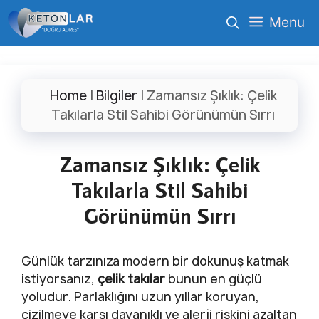
İçeriğe
Menu
atla
Home
|
Bilgiler
|
Zamansız Şıklık: Çelik
Takılarla Stil Sahibi Görünümün Sırrı
Zamansız Şıklık: Çelik
Takılarla Stil Sahibi
Görünümün Sırrı
Günlük tarzınıza modern bir dokunuş katmak
istiyorsanız,
çelik takılar
bunun en güçlü
yoludur. Parlaklığını uzun yıllar koruyan,
çizilmeye karşı dayanıklı ve alerji riskini azaltan