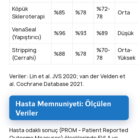
Köpük
%72-
%85
%78
Orta
Skleroterapi
78
VenaSeal
%96
%93
%89
Düşük
(Yapıştırıcı)
Stripping
%70-
Orta-
%88
%78
(Cerrahi)
78
Yüksek
Veriler: Lin et al. JVS 2020; van der Velden et
al. Cochrane Database 2021.
Hasta Memnuniyeti: Ölçülen
Veriler
Hasta odaklı sonuç (PROM – Patient Reported
Outcome Measures) ölçeklerinde EVLA ve