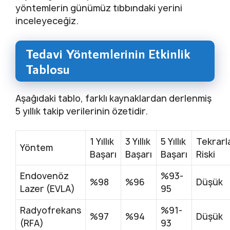
yöntemlerin günümüz tıbbındaki yerini
inceleyeceğiz.
Tedavi Yöntemlerinin Etkinlik
Tablosu
Aşağıdaki tablo, farklı kaynaklardan derlenmiş
5 yıllık takip verilerinin özetidir.
1 Yıllık
3 Yıllık
5 Yıllık
Tekrar
Yöntem
Başarı
Başarı
Başarı
Riski
Endovenöz
%93-
%98
%96
Düşük
Lazer (EVLA)
95
Radyofrekans
%91-
%97
%94
Düşük
(RFA)
93