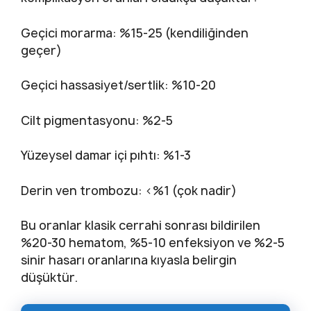
Geçici morarma: %15-25 (kendiliğinden
geçer)
Geçici hassasiyet/sertlik: %10-20
Cilt pigmentasyonu: %2-5
Yüzeysel damar içi pıhtı: %1-3
Derin ven trombozu: <%1 (çok nadir)
Bu oranlar klasik cerrahi sonrası bildirilen
%20-30 hematom, %5-10 enfeksiyon ve %2-5
sinir hasarı oranlarına kıyasla belirgin
düşüktür.