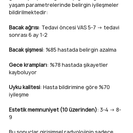
yaşam parametrelerinde belirgin iyileşmeler
bildirilmektedir:
Bacak ağrısı
: Tedavi öncesi VAS 5-7 → tedavi
sonrası 6 ay 1-2
Bacak şişmesi
: %85 hastada belirgin azalma
Gece krampları
: %78 hastada şikayetler
kayboluyor
Uyku kalitesi
: Hasta bildirimine göre %70
iyileşme
Estetik memnuniyet (10 üzerinden)
: 3-4 → 8-
9
Bu sonuçlar girişimsel radyolojinin sadece