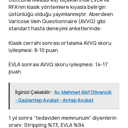
RFA’nın klasik yöntemlere kıyasla belirgin
üstünlüğü olduğu yayımlanmıştır. Aberdeen
Varicose Vein Questionnaire (AVVQ) gibi
standart hasta deneyimi anketlerinde:
Klasik cerrahi sonrası ortalama AVVQ skoru
iyileşmesi: 8-10 puan
EVLA sonrası AVVQ skoru iyileşmesi: 14-17
puan
İlginizi Çekebilir:
Av. Mehmet Akif Dövencik
- Gaziantep Avukat - Antep Avukat
1 yıl sonra “tedaviden memnunum” diyenlerin
oranı: Stripping %73, EVLA %94