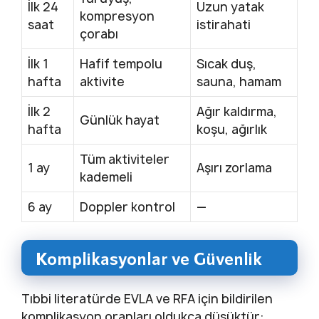
İlk 24
Uzun yatak
kompresyon
saat
istirahati
çorabı
İlk 1
Hafif tempolu
Sıcak duş,
hafta
aktivite
sauna, hamam
İlk 2
Ağır kaldırma,
Günlük hayat
hafta
koşu, ağırlık
Tüm aktiviteler
1 ay
Aşırı zorlama
kademeli
6 ay
Doppler kontrol
—
Komplikasyonlar ve Güvenlik
Tıbbi literatürde EVLA ve RFA için bildirilen
komplikasyon oranları oldukça düşüktür: