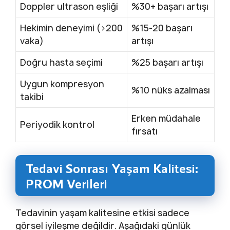
Doppler ultrason eşliği
%30+ başarı artışı
Hekimin deneyimi (>200
%15-20 başarı
vaka)
artışı
Doğru hasta seçimi
%25 başarı artışı
Uygun kompresyon
%10 nüks azalması
takibi
Erken müdahale
Periyodik kontrol
fırsatı
Tedavi Sonrası Yaşam Kalitesi:
PROM Verileri
Tedavinin yaşam kalitesine etkisi sadece
görsel iyileşme değildir. Aşağıdaki günlük