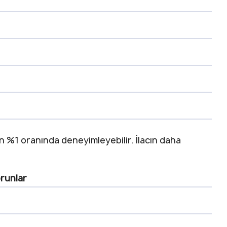
an %1 oranında deneyimleyebilir. İlacın daha
orunlar