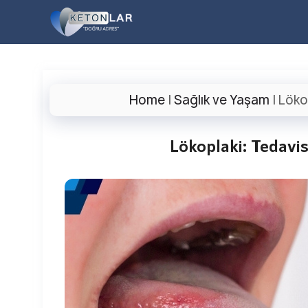
İçeriğe
atla
Home
|
Sağlık ve Yaşam
|
Löko
Lökoplaki: Tedavis