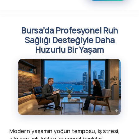
Bursa’da Profesyonel Ruh
Sağlığı Desteğiyle Daha
Huzurlu Bir Yaşam
Modern yaşamın yoğun temposu, iş stresi,
aile sorumlulukları ve sosyal baskılar