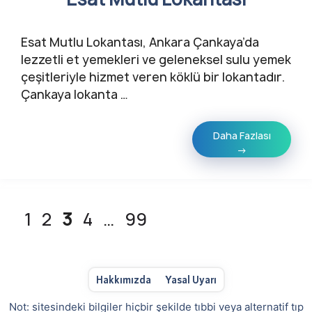
Esat Mutlu Lokantası, Ankara Çankaya’da
lezzetli et yemekleri ve geleneksel sulu yemek
çeşitleriyle hizmet veren köklü bir lokantadır.
Çankaya lokanta …
Daha Fazlası
→
Sayfa
Sayfa
Sayfa
Sayfa
Sayfa
1
2
3
4
…
99
Hakkımızda
Yasal Uyarı
Not: sitesindeki bilgiler hiçbir şekilde tıbbi veya alternatif tıp