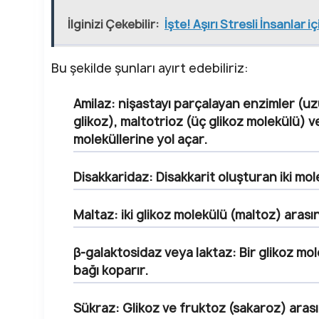
İlginizi Çekebilir:
İşte! Aşırı Stresli İnsanlar
Bu şekilde şunları ayırt edebiliriz:
Amilaz:
nişastayı parçalayan enzimler (uzun 
glikoz), maltotrioz (üç glikoz molekülü) ve
moleküllerine yol açar.
Disakkaridaz: Disakkarit
oluşturan iki mole
Maltaz:
iki glikoz molekülü (maltoz) arası
β-galaktosidaz veya laktaz:
Bir glikoz mol
bağı koparır.
Sükraz:
Glikoz ve fruktoz (sakaroz) arası