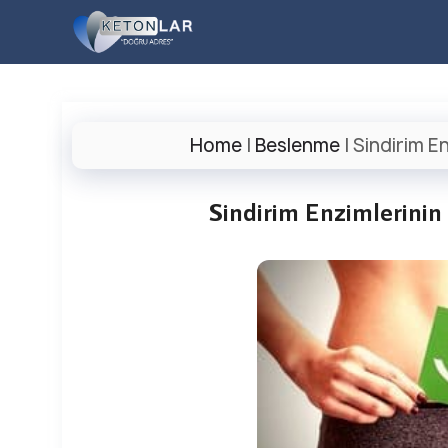
İçeriğe
atla
Home
|
Beslenme
|
Sindirim E
Sindirim Enzimlerinin