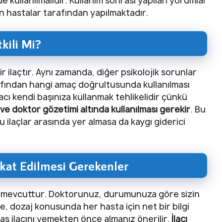
 kullanılmalıdır. Kullanım sonrası yapılan yorumlar
an hastalar tarafından yapılmaktadır.
kili Mi?
r ilaçtır. Aynı zamanda, diğer psikolojik sorunlar
rafından hangi amaç doğrultusunda kullanılması
lacı kendi başınıza kullanmak tehlikelidir çünkü
 ve doktor gözetimi altında kullanılması gerekir
. Bu
 ilaçlar arasında yer almasa da kaygı giderici
kat Edilmesi Gerekenler
a mevcuttur. Doktorunuz, durumunuza göre sizin
, dozaj konusunda her hasta için net bir bilgi
s ilacını yemekten önce almanız önerilir.
İlacı