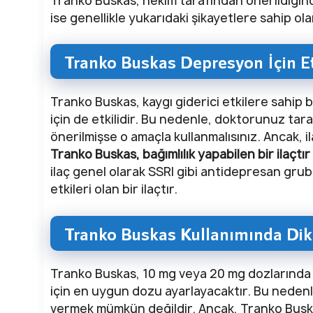
Tranko Buskas, hekim tarafından önerildiğinde
ise genellikle yukarıdaki şikayetlere sahip ol
Tranko Buskas Depresyon İçin Et
Tranko Buskas, kaygı giderici etkilere sahip bi
için de etkilidir. Bu nedenle, doktorunuz ta
önerilmişse o amaçla kullanmalısınız. Ancak, i
Tranko Buskas, bağımlılık yapabilen bir ilaçtır
ilaç genel olarak SSRI gibi antidepresan grubu
etkileri olan bir ilaçtır.
Tranko Buskas Kullanımında Dik
Tranko Buskas, 10 mg veya 20 mg dozlarınd
için en uygun dozu ayarlayacaktır. Bu nedenle
vermek mümkün değildir. Ancak, Tranko Buska