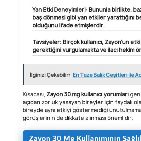
Yan Etki Deneyimleri:
Bununla birlikte, baz
baş dönmesi gibi yan etkiler yarattığını be
olduğunu ifade etmişlerdir.
Tavsiyeler:
Birçok kullanıcı, Zayon’un etki
gerektiğini vurgulamakta ve ilacı hekim ö
İlginizi Çekebilir:
En Taze Balık Çeşitleri ile A
Kısacası,
Zayon 30 mg kullanıcı yorumları
gene
açıdan zorluk yaşayan bireyler için faydalı ol
bireyde aynı etkiyi göstermediği unutulmamalı
görüşlerinin de dikkate alınması önemlidir.
Zayon 30 Mg Kullanımının Sağlık 