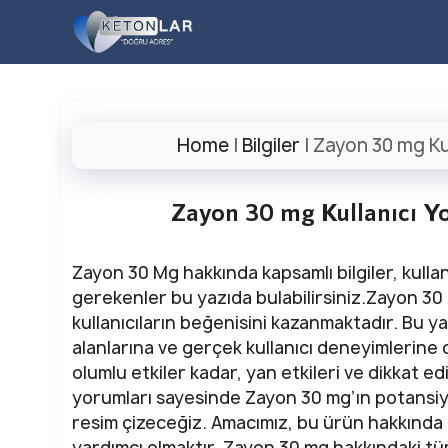
İçeriğe
atla
Home
|
Bilgiler
|
Zayon 30 mg Kul
Zayon 30 mg Kullanıcı Yor
Zayon 30 Mg hakkında kapsamlı bilgiler, kullanı
gerekenler bu yazıda bulabilirsiniz.Zayon 30 
kullanıcıların beğenisini kazanmaktadır. Bu y
alanlarına ve gerçek kullanıcı deneyimlerine
olumlu etkiler kadar, yan etkileri ve dikkat ed
yorumları sayesinde Zayon 30 mg’ın potansiyel
resim çizeceğiz. Amacımız, bu ürün hakkında ay
yardımcı olmaktır. Zayon 30 mg hakkındaki tü