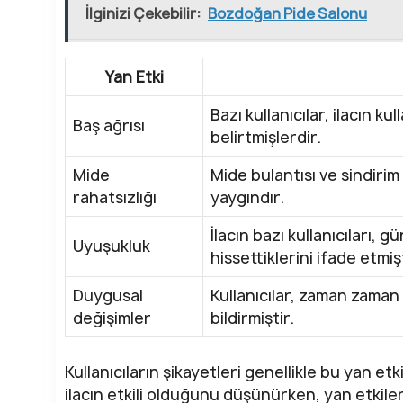
İlginizi Çekebilir:
Bozdoğan Pide Salonu
Yan Etki
Bazı kullanıcılar, ilacın ku
Baş ağrısı
belirtmişlerdir.
Mide
Mide bulantısı ve sindirim
rahatsızlığı
yaygındır.
İlacın bazı kullanıcıları, 
Uyuşukluk
hissettiklerini ifade etmişt
Duygusal
Kullanıcılar, zaman zaman r
değişimler
bildirmiştir.
Kullanıcıların şikayetleri genellikle bu yan etk
ilacın etkili olduğunu düşünürken, yan etkile