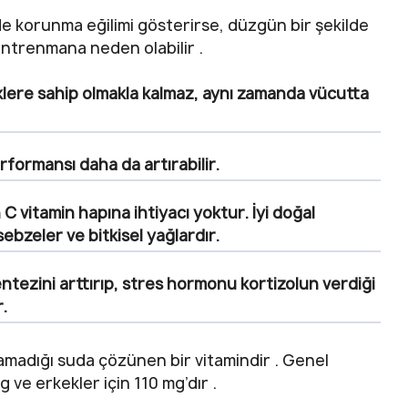
korunma eğilimi gösterirse, düzgün bir şekilde
ntrenmana neden olabilir .
klere sahip olmakla kalmaz, aynı zamanda vücutta
rformansı daha da artırabilir.
n C vitamin hapına ihtiyacı yoktur.
İyi doğal
ebzeler ve bitkisel yağlardır.
entezini arttırıp, stres hormonu kortizolun verdiği
r.
amadığı suda çözünen bir vitamindir . Genel
 ve erkekler için 110 mg’dır .