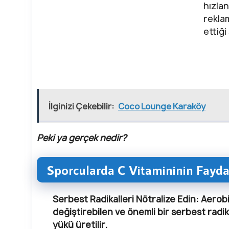
hızlan
rekla
ettiği
İlginizi Çekebilir:
Coco Lounge Karaköy
Peki ya gerçek nedir?
Sporcularda C Vitamininin Fayda
Serbest Radikalleri Nötralize Edin
: Aerob
değiştirebilen ve önemli bir serbest radi
yükü üretilir.