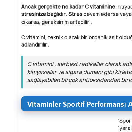
Ancak gerçekte ne kadar C vitaminine
ihtiya
stresinize bağlıdır
.
Stres
devam ederse veya il
çıkarsa, gereksinim artabilir .
C vitamini, teknik olarak bir organik asit old
adlandırılır
.
C vitamini , serbest radikaller olarak adla
kimyasallar ve sigara dumanı gibi kirlet
sağlayabilen birçok antioksidandan birid
Vitaminler Sportif Performansı A
“Spor
“yara