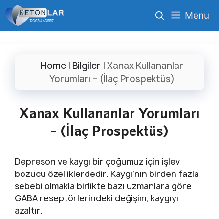
İçeriğe
Menu
atla
Home
|
Bilgiler
|
Xanax Kullananlar
Yorumları – (İlaç Prospektüs)
Xanax Kullananlar Yorumları
– (İlaç Prospektüs)
Depreson ve kaygı bir çoğumuz için işlev
bozucu özelliklerdedir. Kaygı’nın birden fazla
sebebi olmakla birlikte bazı uzmanlara göre
GABA reseptörlerindeki değişim, kaygıyı
azaltır.